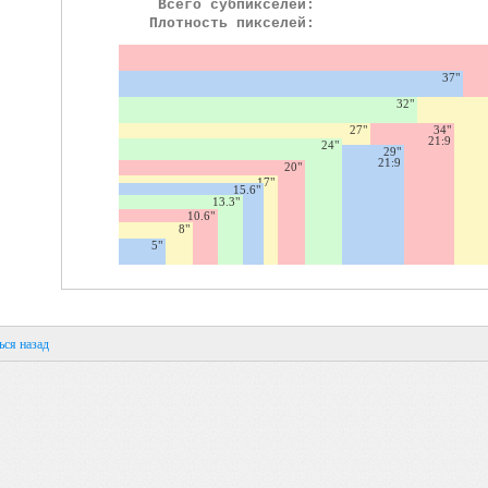
Всего субпикселей:
Плотность пикселей:
37"
32"
27"
34"
21:9
24"
29"
21:9
20"
17"
15.6"
13.3"
10.6"
8"
5"
ься назад