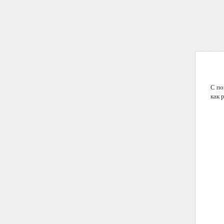
С по
как 