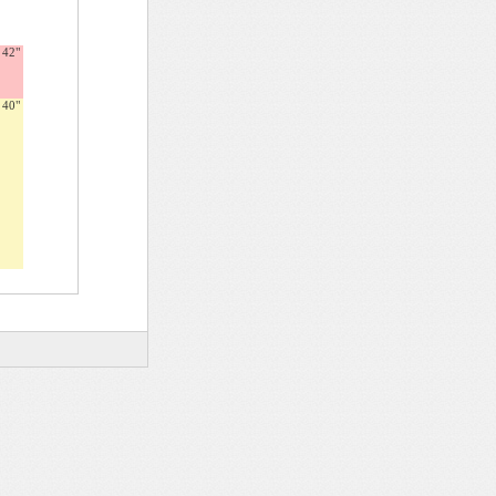
42"
40"