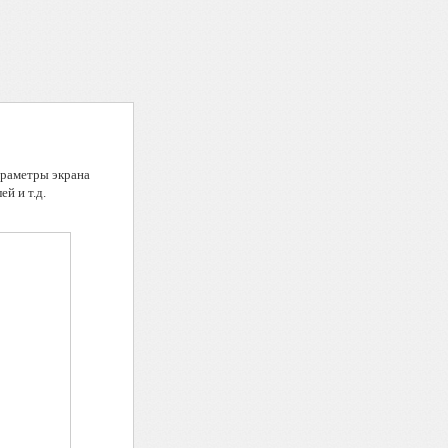
араметры экрана
й и т.д.